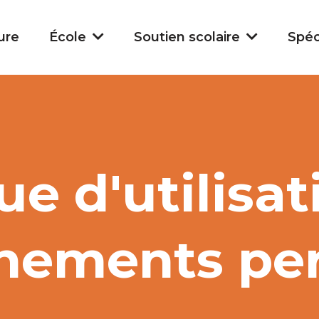
ure
École
Soutien scolaire
Spéc
ue d'utilisa
nements pe